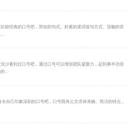
过比较经典的口号吧，简短的句式、朴素的遣词造句方式、流畅的音
..
定没少看到过口号吧，通过口号可以增加团队凝聚力，起到事半功倍
...
都有令自己印象深刻的口号吧，口号既有公文语体准确、简洁的特点，