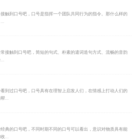
会接触到口号吧，口号是指挥一个团队共同行为的指令。那什么样的
..
经常接触到口号吧，简短的句式、朴素的遣词造句方式、流畅的音韵
..
少看到过口号吧，口号具有在理智上启发人们，在情感上打动人们的
...
些经典的口号吧，不同时期不同的口号可以看出，意识对物质具有能
...