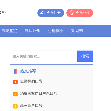
资料
会员注册
会员登录
自我鉴定
自我评价
心得体会
策划书
热文推荐
班级押韵口号
1
消费者权益日主题口号
2
高三高考口号
3