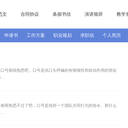
范文
合同协议
条据书信
演讲致辞
教学
申请书
工作方案
职业规划
求职信
个人简历
实习报告
述职报告
类口号都很熟悉吧，口号是供口头呼喊的有纲领性和鼓动作用的简短
..
号都再熟悉不过了吧，口号是指挥一个团队共同行为的指令。那什么
..