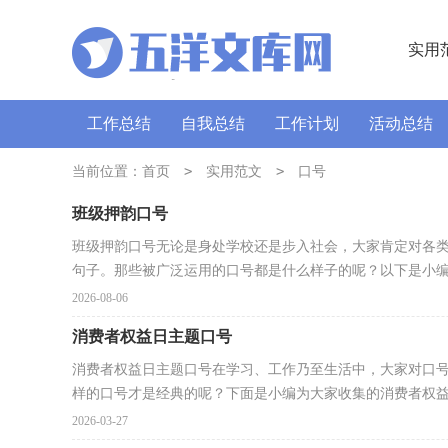
实用
工作总结
自我总结
工作计划
活动总结
讲话稿
广播稿
>
通讯稿
>
口号
导游词
当前位置：
首页
实用范文
口号
班级押韵口号
班级押韵口号无论是身处学校还是步入社会，大家肯定对各
句子。那些被广泛运用的口号都是什么样子的呢？以下是小编.
2026-08-06
消费者权益日主题口号
消费者权益日主题口号在学习、工作乃至生活中，大家对口
样的口号才是经典的呢？下面是小编为大家收集的消费者权益.
2026-03-27