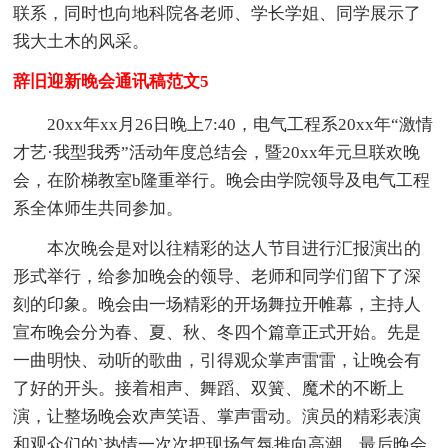
联系，同时也向地科院各老师、学长学姐、同学展示了
我大土木的风采。
辞旧迎新晚会通讯稿范文5
20xx年xx月26日晚上7:40，电气工程系20xx年“激情
才艺·我型我秀”活动年度总结会，暨20xx年元旦联欢晚
会，在阶梯教室b隆重举行。晚会由学院领导及电气工程
系全体师生共同参加。
本次晚会是对以往精彩的达人节目进行汇报演出的
形式举行，给参加晚会的领导、老师和同学们留下了深
刻的印象。晚会由一场精彩的开场舞拉开帷幕，主持人
宣布晚会分为春、夏、秋、冬四个篇章正式开始。先是
一曲明快、动听的歌曲，引得观众掌声雷雷，让晚会有
了好的开头。接着相声、舞蹈、双簧、魔术的不断上
演，让整场晚会欢声笑语、掌声雷动。演员的精彩表演
和观众们的`热情一次次把现场气氛推向高潮。最后晚会