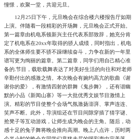
憧憬，欢聚一堂，共迎元旦。
12月25日下午，元旦晚会在综合楼六楼报告厅如期
上演。伴随着一段精彩的开场舞，元旦晚会正式开始。
第一篇章由机电系顿新兴主任代表系部致辞，她充分肯
定了机电系在20xx年取得的骄人成绩，同时指出，机电
系的全体师生要不骄不躁继续奋斗，力争在新的一年里
谱写更为绚丽的篇章。第二篇章，同学们用自己精心准
备的.节目，载歌载舞表达了对美好生活的向往和对老师
辛勤付出的感激之情。本次晚会有婉约高亢的歌曲《谢
谢你的爱》，有激情四射的群舞《鬼步舞》，还有谐幽
默的小品《新闻山寨》等一大批优秀文娱节目激情上
演。精彩的节目使整个会场气氛激扬澎湃、掌声连连、
笑声不断。此外，导演组还在节目间隙穿插了猜字谜、
抢凳子等互动游戏，让师生成为晚会的主角。随后，动
感十足的兔子舞将晚会推向高潮。晚上八点许，历时两
个半小时的晚会在同学们意犹未尽的喝彩声中完美落