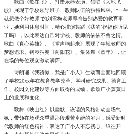
歌曲《歌在飞》、打击乐器表演、独唱《大地飞
歌》展现了学校领导班子、教师队伍的独特风采。“一生
就想做个好教师”的刘雪梅老师即将告别热爱的教育事
业，她利用休息时间，精心排演舞蹈《我的`祝福你听见
了吗》，以此表达自己对学校、教师的依依不舍之情。
歌曲《真心英雄》、《掌声响起来》展现了年轻教师的
梦想追求。钢琴独奏《向阳花》、集体舞《童年》，让
在场的每位观众激动满怀。
诗朗诵《我骄傲，我是广小人》生动而全面地回顾
了学校20xx年在教育教学改革、学科研究成果、德育工
作、校园文化建设等方面取得的成绩，歌颂广小蒸蒸日
上的发展和变化。
歌舞《映山红》以幽默、诙谐的风格带动全场气
氛，带领在场观众重温那段艰苦卓绝的岁月，感受新时
代教师的红色精神，表达了广小人不忘初心、继往开