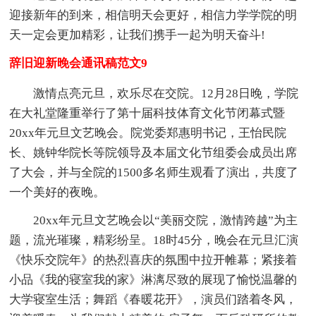
迎接新年的到来，相信明天会更好，相信力学学院的明
天一定会更加精彩，让我们携手一起为明天奋斗!
辞旧迎新晚会通讯稿范文9
激情点亮元旦，欢乐尽在交院。12月28日晚，学院
在大礼堂隆重举行了第十届科技体育文化节闭幕式暨
20xx年元旦文艺晚会。院党委郑惠明书记，王怡民院
长、姚钟华院长等院领导及本届文化节组委会成员出席
了大会，并与全院的1500多名师生观看了演出，共度了
一个美好的夜晚。
20xx年元旦文艺晚会以“美丽交院，激情跨越”为主
题，流光璀璨，精彩纷呈。18时45分，晚会在元旦汇演
《快乐交院年》的热烈喜庆的氛围中拉开帷幕；紧接着
小品《我的寝室我的家》淋漓尽致的展现了愉悦温馨的
大学寝室生活；舞蹈《春暖花开》，演员们踏着冬风，