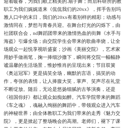
迎着暖春，为我们献上精美的.扇子舞；而后科研所的教
职工为我们娓娓道来《侃侃我们的20xx》，挥手告别玛
雅人口中的末日，我们的20xx有着别样的精彩；动感与
激情同在，梦想与青春共迎。在舞台灯光的闪烁下，由
社团联合会，nd舞蹈团带来的激情热血的街舞《水手与
海盗》引爆全场；由交院学生会带来的歌曲串烧，让全
场观众一起悦享视听盛宴；沙画《美丽交院》，艺术家
用妙手做画笔，掬一捧细沙撒下，瞬间将交院一幅幅静
谧温馨的生活场景，惟妙惟肖的呈现出来；节目双簧
《奥运冠军》更是搞笑全场，幽默的言语，搞笑的动
作，夸张的表情，让人捧腹大笑，掌声、笑声尽在礼堂
不断绽放。随后，无论是悠扬细腻的古筝演奏，还是
《祖国你好》都让观众如痴如醉。汽车学院带来的舞蹈
《车之魂》，魂融入绚丽的舞蹈中，带领观众进入汽车
的神秘世界；由全体教职工为我们带来的走秀《魅力交
院》，更是掀起了整场晚会的高潮。老师们，褪下了课