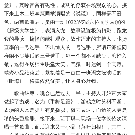
意》，其嗓音富有磁性，成功的俘获在场观众的心。接
下来土木二班李策同学演唱的《说谎》，同样毫不逊
色。两首歌曲后，是由一班10223寝室六位同学表演的
《超级大学生》，表演入微，故事设置极为精彩，跑龙
套的导演，搞怪的献礼观众，故作严肃的主持人，张扬
直率的一号选手，语出惊人的二号选手，所谓正派但同
样闹不少笑话的三号选手，每一个都不可缺少，演绎入
微，逗得在场师生哄堂大笑，气氛一时达到一个高潮。
精彩小品结束后，紧接着是一首由一班冯文坛演唱的
《听海》，格律依然优美，让人身心舒畅。
歌曲结束，晚会已然过去一半，主持人开始带大家
做起了游戏，名为《手舞足蹈》，游戏之时笑料不断，
表演的人又是抓耳有是挠腮，极力表达，而猜的人更是
猜的头昏脑胀。接下来二班丁琪与现场一位学长依次演
唱一首歌曲，而后迎来又一小品《落叶归根》，其中，