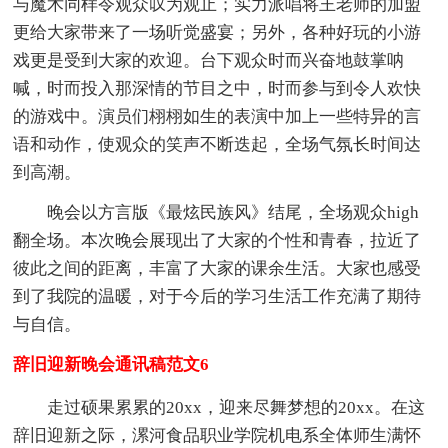
与魔术同样令观众叹为观止；实力派唱将王老师的加盟
更给大家带来了一场听觉盛宴；另外，各种好玩的小游
戏更是受到大家的欢迎。台下观众时而兴奋地鼓掌呐
喊，时而投入那深情的节目之中，时而参与到令人欢快
的游戏中。演员们栩栩如生的表演中加上一些特异的言
语和动作，使观众的笑声不断迭起，全场气氛长时间达
到高潮。
晚会以方言版《最炫民族风》结尾，全场观众high
翻全场。本次晚会展现出了大家的个性和青春，拉近了
彼此之间的距离，丰富了大家的课余生活。大家也感受
到了我院的温暖，对于今后的学习生活工作充满了期待
与自信。
辞旧迎新晚会通讯稿范文6
走过硕果累累的20xx，迎来尽舞梦想的20xx。在这
辞旧迎新之际，漯河食品职业学院机电系全体师生满怀