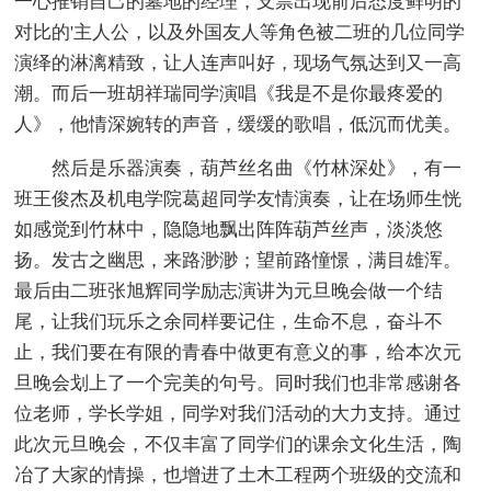
一心推销自己的墓地的经理，支票出现前后态度鲜明的
对比的'主人公，以及外国友人等角色被二班的几位同学
演绎的淋漓精致，让人连声叫好，现场气氛达到又一高
潮。而后一班胡祥瑞同学演唱《我是不是你最疼爱的
人》，他情深婉转的声音，缓缓的歌唱，低沉而优美。
然后是乐器演奏，葫芦丝名曲《竹林深处》，有一
班王俊杰及机电学院葛超同学友情演奏，让在场师生恍
如感觉到竹林中，隐隐地飘出阵阵葫芦丝声，淡淡悠
扬。发古之幽思，来路渺渺；望前路憧憬，满目雄浑。
最后由二班张旭辉同学励志演讲为元旦晚会做一个结
尾，让我们玩乐之余同样要记住，生命不息，奋斗不
止，我们要在有限的青春中做更有意义的事，给本次元
旦晚会划上了一个完美的句号。同时我们也非常感谢各
位老师，学长学姐，同学对我们活动的大力支持。通过
此次元旦晚会，不仅丰富了同学们的课余文化生活，陶
冶了大家的情操，也增进了土木工程两个班级的交流和