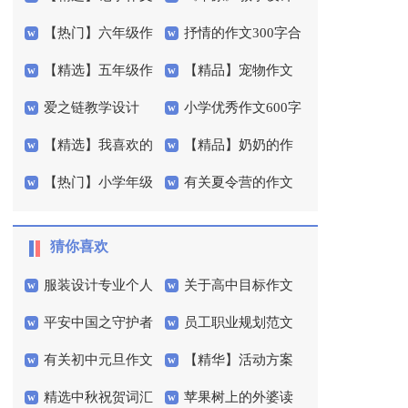
【热门】六年级作
抒情的作文300字合
600字集锦五篇
15篇
【精选】五年级作
【精品】宠物作文
文300字汇编10篇
集八篇
爱之链教学设计
小学优秀作文600字
文300字锦集5篇
300字集合五篇
【精选】我喜欢的
【精品】奶奶的作
4篇
【热门】小学年级
有关夏令营的作文
运动作文300字四篇
文400字三篇
作文300字4篇
300字4篇
猜你喜欢
服装设计专业个人
关于高中目标作文
平安中国之守护者
员工职业规划范文
简历
集锦十篇
有关初中元旦作文
【精华】活动方案
观后感
集锦5篇
精选中秋祝贺词汇
苹果树上的外婆读
600字3篇
模板集锦7篇