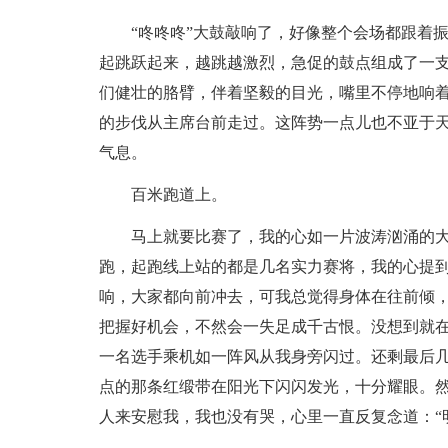
“咚咚咚”大鼓敲响了，好像整个会场都跟着
起跳跃起来，越跳越激烈，急促的鼓点组成了一支
们健壮的胳臂，伴着坚毅的目光，嘴里不停地响着
的步伐从主席台前走过。这阵势一点儿也不亚于
气息。
百米跑道上。
马上就要比赛了，我的心如一片波涛汹涌的
跑，起跑线上站的都是几名实力赛将，我的心提
响，大家都向前冲去，可我总觉得身体在往前倾
把握好机会，不然会一失足成千古恨。没想到就
一名选手乘机如一阵风从我身旁闪过。还剩最后
点的那条红缎带在阳光下闪闪发光，十分耀眼。
人来安慰我，我也没有哭，心里一直反复念道：“