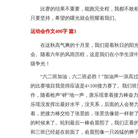
比赛的结果不重要，能跑完全程，我都不敢
只要坚持，希望的曙光就会照耀着我们。
运动会作文400字 篇3
在这秋高气爽的十月里，我们迎着秋日的阳
会。随着六年的风雨历程，这是我们在小学生涯
级争光！
“六二班加油，六二班必胜！”加油声一浪高
的比赛项目我觉得应该是4×100接力赛了。我们
作，随着枪声“砰”地一声，唐乐瑶拿着接力棒奋
乐瑶没发挥出最好水平，没关系，后面的人会努力
着，把接力棒交给了张景皓，张景浩像箭一样射
的时候来了。轮到最后一棒俞晨熙了，我们正看
和三班已经超在前面了，俞晨熙像一只凶猛的狮