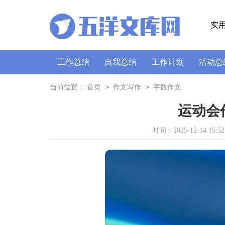
实
工作总结
自我总结
工作计划
活动总
策划书
讲话稿
广播稿
通讯稿
口
>
>
当前位置：
首页
作文写作
字数作文
运动会作
时间：2025-12-14 15:52