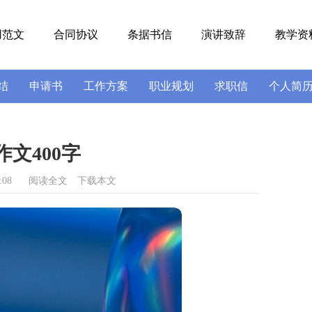
用范文
合同协议
条据书信
演讲致辞
教学资
结
申请书
工作方案
职业规划
求职信
个人简
号
导游词
实习报告
述职报告
文400字
:08
阅读全文
下载本文