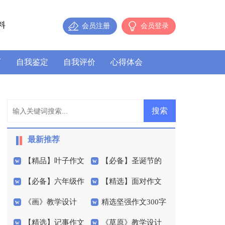
料
会员注册
会员登录
历
自我鉴定
自我评价
心得体会
最新推荐
【精品】叶子作文
【必备】圣诞节的
【必备】六年级作
【精选】面对作文
300字集合5篇
作文400字集合5篇
《画》教学设计
精选坚强作文300字
文300字集合10篇
400字4篇
【精选】记事作文
《草原》教学设计
汇编6篇