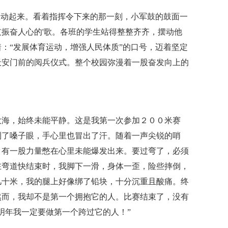
振动起来。看着指挥令下来的那一刻，小军鼓的鼓面一
振奋人心的'歌。各班的学生站得整整齐齐，摆动他
：“发展体育运动，增强人民体质”的口号，迈着坚定
天安门前的阅兵仪式。整个校园弥漫着一股奋发向上的
大海，始终未能平静。这是我第一次参加２００米赛
到了嗓子眼，手心里也冒出了汗。随着一声尖锐的哨
，有一股力量憋在心里未能爆发出来。要过弯了，必须
在弯道快结束时，我脚下一滑，身体一歪，险些摔倒，
几十米，我的腿上好像绑了铅块，十分沉重且酸痛。终
然而，我却不是第一个拥抱它的人。比赛结束了，没有
明年我一定要做第一个跨过它的人！”