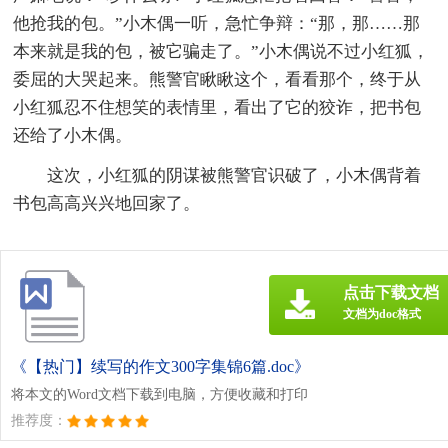
他抢我的包。”小木偶一听，急忙争辩：“那，那……那
本来就是我的包，被它骗走了。”小木偶说不过小红狐，
委屈的大哭起来。熊警官瞅瞅这个，看看那个，终于从
小红狐忍不住想笑的表情里，看出了它的狡诈，把书包
还给了小木偶。
这次，小红狐的阴谋被熊警官识破了，小木偶背着
书包高高兴兴地回家了。
点击下载文档
文档为doc格式
《【热门】续写的作文300字集锦6篇.doc》
将本文的Word文档下载到电脑，方便收藏和打印
推荐度：