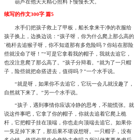
葫芦在他天天精心照料下慢慢长大。
续写的作文300字 篇5
水手们把孩子救上了甲板，船长拿来干净的衣服给
孩子换上，边换边说：“孩子呀，你为什么爬上那么高的
`桅杆去追猴子呀，你不知道那有多危险吗？你站在那险
些就没命了呀！”“可是它拿着我的帽子，我就去追它，
也没注意爬了那么高了。”孩子分辩着。“就为了一只帽
子，险些就把命搭进去，值得吗？”一个水手说。
“就是呀，如果你不去追它，它玩一会儿就没趣了，
自然就下来了。”另一个水手说。
“孩子，遇到事情你应该冷静的思考，不能慌张。就
说这件事吧，它拿了你的帽子，你就去追着它爬上桅
杆，它把帽子挂在顶端，你也走向顶端去追它。如果你
一失足掉下来了，那后果不堪设想呀。一只帽子，没有