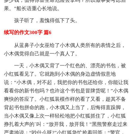
多少钱，值得你冒生命危险去拿吗？所以做事要考虑后
果。”船长语重心长地说。
孩子听了，羞愧得低下了头。
续写的作文300字 篇6
从蓝鼻子小女巫给了小木偶人类所有的表情之后，
小木偶觉得自己就是一个真人了。
一天，小木偶又背了一个红色的、漂亮的书包，被
小红狐看见了。它就跑到小木偶的身边虚情假意地
说：“小木偶，对不起，我把你的书包还给你，你能让我
看看你的新书包吗？也许这个书包是冒牌货呢！”小木偶
爽快的答应了。小红狐装模作样的看了又看，趁其不备
背起书包拼命的跑，小木偶又上当了，后悔得直跺脚，
当小木偶又像上次一样轻松地把小红狐抓住了，小红狐
挣扎着大声的`叫：“放开我，放开我！”黑熊警察走过来
严肃地说：“吵什么呀?”小红狐急忙抢着回答：“警官，