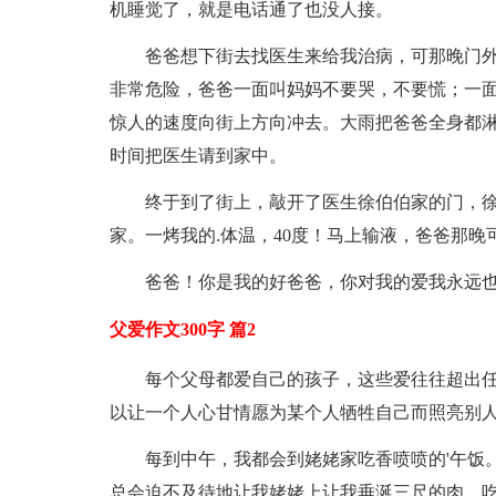
机睡觉了，就是电话通了也没人接。
爸爸想下街去找医生来给我治病，可那晚门
非常危险，爸爸一面叫妈妈不要哭，不要慌；一
惊人的速度向街上方向冲去。大雨把爸爸全身都
时间把医生请到家中。
终于到了街上，敲开了医生徐伯伯家的门，
家。一烤我的.体温，40度！马上输液，爸爸那
爸爸！你是我的好爸爸，你对我的爱我永远
父爱作文300字 篇2
每个父母都爱自己的孩子，这些爱往往超出
以让一个人心甘情愿为某个人牺牲自己而照亮别
每到中午，我都会到姥姥家吃香喷喷的'午饭
总会迫不及待地让我姥姥上让我垂涎三尺的肉，