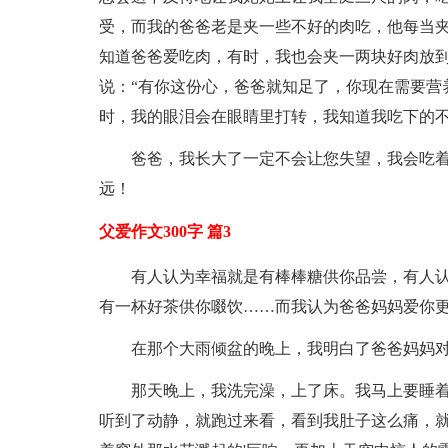
受，而我的爸爸老是夹一些不好的肉吃，他每当
知道爸爸爱吃肉，有时，我也会夹一两块好肉放
说：“有你这份心，爸爸就知足了，你现在需要营
时，我的眼泪会在眼睛里打转，我知道我吃下的
爸爸，我长大了一定不会让您失望，我会吃
远！
父爱作文300字 篇3
有人认为幸福就是有棒棒糖供你品尝，有人
有一杯好茶供你啜饮……而我认为爸爸妈妈爱你
在那个大雨倾盆的晚上，我明白了爸爸妈妈
那天晚上，我洗完澡，上了床。我马上要睡
听到了动静，就跑过来看，看到我肚子这么痛，