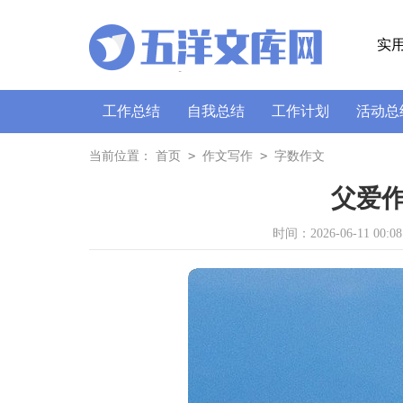
实
工作总结
自我总结
工作计划
活动总
策划书
讲话稿
广播稿
通讯稿
口
>
>
当前位置：
首页
作文写作
字数作文
父爱作
时间：2026-06-11 00:08