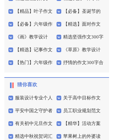
【精品】叶子作文
【必备】圣诞节的
字集锦10篇
文600字四篇
【必备】六年级作
【精选】面对作文
300字集合5篇
作文400字集合5篇
《画》教学设计
精选坚强作文300字
文300字集合10篇
400字4篇
【精选】记事作文
《草原》教学设计
汇编6篇
【热门】六年级作
抒情的作文300字合
600字集锦五篇
15篇
文300字汇编10篇
集八篇
猜你喜欢
服装设计专业个人
关于高中目标作文
平安中国之守护者
员工职业规划范文
简历
集锦十篇
有关初中元旦作文
【精华】活动方案
观后感
集锦5篇
精选中秋祝贺词汇
苹果树上的外婆读
600字3篇
模板集锦7篇