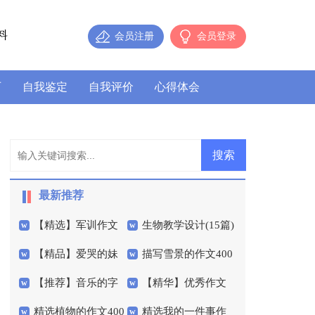
料
会员注册
会员登录
历
自我鉴定
自我评价
心得体会
最新推荐
【精选】军训作文
生物教学设计(15篇)
【精品】爱哭的妹
描写雪景的作文400
600字集合九篇
【推荐】音乐的字
【精华】优秀作文
妹作文300字四篇
字3篇
精选植物的作文400
精选我的一件事作
作文六篇
600字4篇