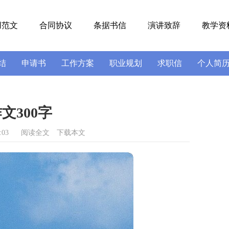
用范文
合同协议
条据书信
演讲致辞
教学资
结
申请书
工作方案
职业规划
求职信
个人简
号
导游词
实习报告
述职报告
文300字
:03
阅读全文
下载本文