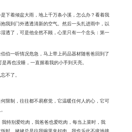
外是下着倾盆大雨，地上千万条小溪，怎么办？看着我
面抱我到门外透透清新的空气。然后一头扎进雨中，以
淋湿透了，可是他全然不顾，心里只有一个念头：第一
徐伯伯一听情况危急，马上带上药品器材随爸爸回到了
晚可是再也没睡，一直握着我的小手到天亮。
也忘不了。
任何限制，往往都不易察觉，它温暖任何人的心，它可
人。
。我特别爱吃肉，我爸爸也爱吃肉，每当上菜时，我
吃饭时，姥姥总是往我碗里夹好肉，我也乐此不疲地接